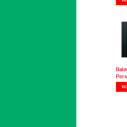
VE
Bala
Pers
VE