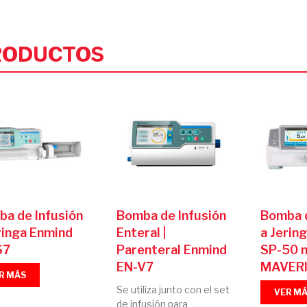
RODUCTOS
a de Infusión
Bomba de Infusión
Bomba d
ringa Enmind
Enteral |
a Jerin
S7
Parenteral Enmind
SP-50 
EN-V7
MAVER
R MÁS
Se utiliza junto con el set
VER M
de infusión para