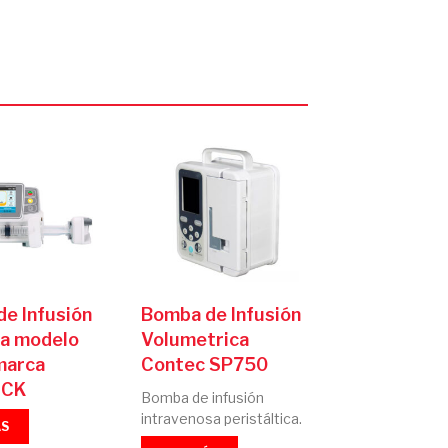
e Infusión
Bomba de Infusión
ga modelo
Volumetrica
marca
Contec SP750
ICK
Bomba de infusión
intravenosa peristáltica.
ÁS