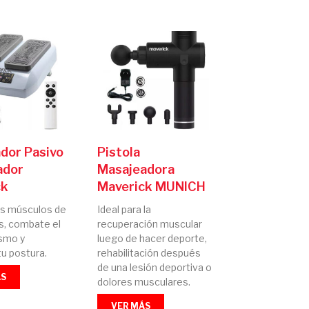
ador Pasivo
Pistola
ador
Masajeadora
ck
Maverick MUNICH
los músculos de
Ideal para la
s, combate el
recuperación muscular
smo y
luego de hacer deporte,
u postura.
rehabilitación después
de una lesión deportiva o
ÁS
dolores musculares.
VER MÁS