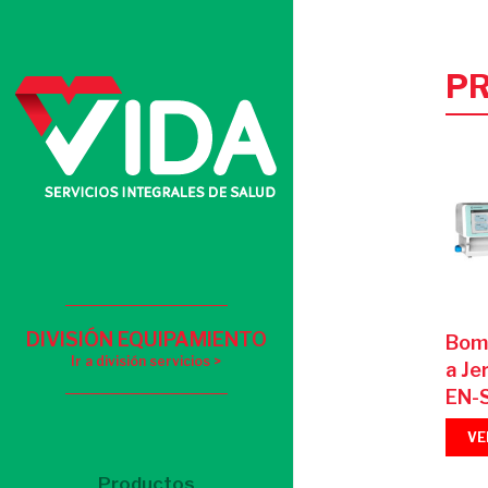
P
DIVISIÓN EQUIPAMIENTO
Bomb
Ir a división servicios >
a Je
EN-
VE
Productos