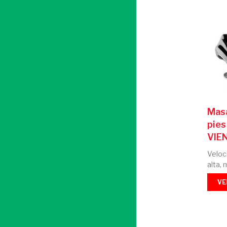
Mas
pies
VIE
Veloc
alta, 
VE