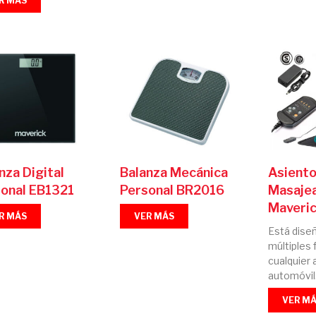
R MÁS
nza Digital
Balanza Mecánica
Asient
onal EB1321
Personal BR2016
Masaje
Maveri
R MÁS
VER MÁS
Está dise
múltiples 
cualquier 
automóvil
VER M