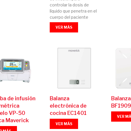
controlar la dosis de
líquido que penetra en el
cuerpo del paciente
VER MÁS
a de infusión
Balanza
Balanza
métrica
electrónica de
BF1909
elo VP-50
cocina EC1401
VER M
ca Maverick
VER MÁS