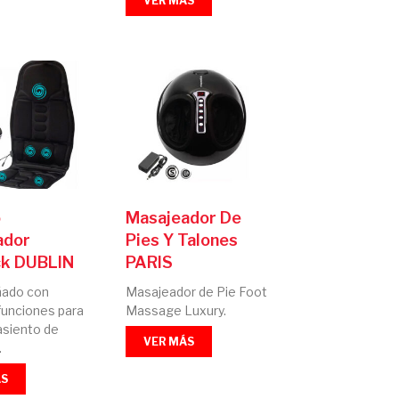
VER MÁS
o
Masajeador De
ador
Pies Y Talones
ck DUBLIN
PARIS
ñado con
Masajeador de Pie Foot
funciones para
Massage Luxury.
asiento de
VER MÁS
.
ÁS