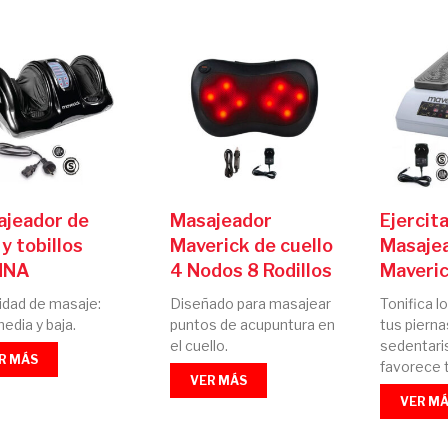
ajeador de
Masajeador
Ejercit
 y tobillos
Maverick de cuello
Masaje
NNA
4 Nodos 8 Rodillos
Maveri
idad de masaje:
Diseñado para masajear
Tonifica 
media y baja.
puntos de acupuntura en
tus pierna
el cuello.
sedentari
R MÁS
favorece t
VER MÁS
VER M